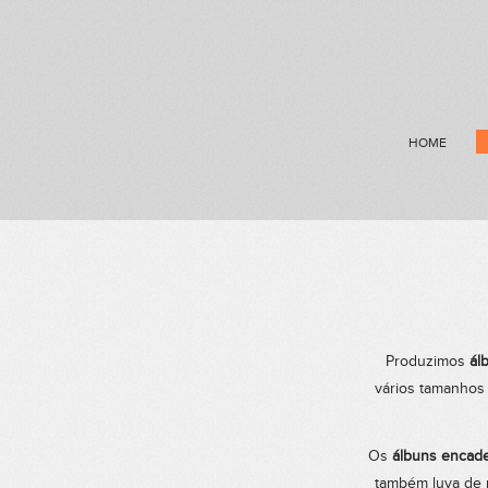
HOME
Produzimos
ál
vários tamanhos 
Os
álbuns encad
também luva de p