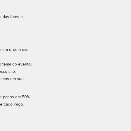
o das fotos e
lie a ordem das
o tema do evento;
sso site;
egamos em sua
ser pagos em 50%
Mercado Pago.