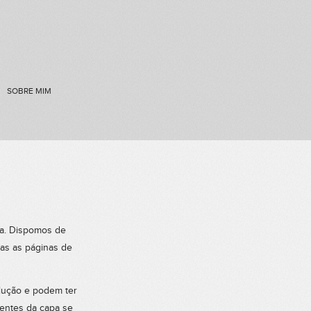
SOBRE MIM
ma. Dispomos de
das as páginas de
olução e podem ter
rentes da capa se