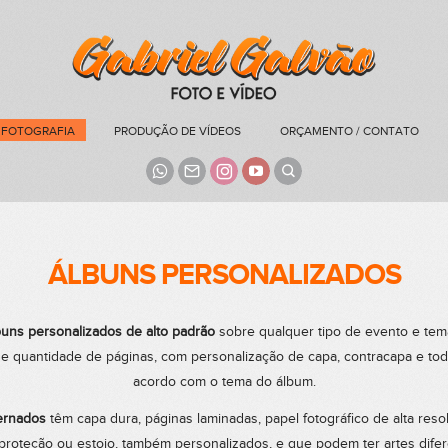
FOTOGRAFIA
PRODUÇÃO DE VÍDEOS
ORÇAMENTO / CONTATO
ÁLBUNS PERSONALIZADOS
buns personalizados de alto padrão
sobre qualquer tipo de evento e te
e quantidade de páginas, com personalização de capa, contracapa e to
acordo com o tema do álbum.
ernados
têm capa dura, páginas laminadas, papel fotográfico de alta res
roteção ou estojo, também personalizados, e que podem ter artes dife